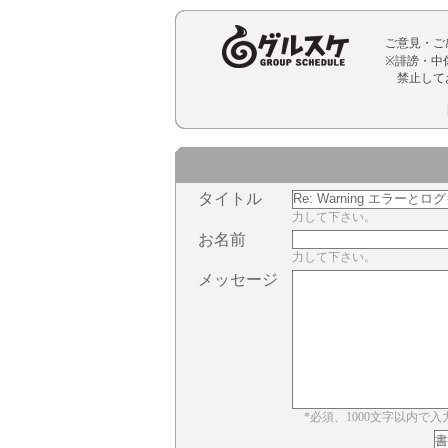
ご意見・ご
※誹謗・中
禁止して
タイトル
力して下さい。
お名前
力して下さい。
メッセージ
*必須、1000文字以内で入