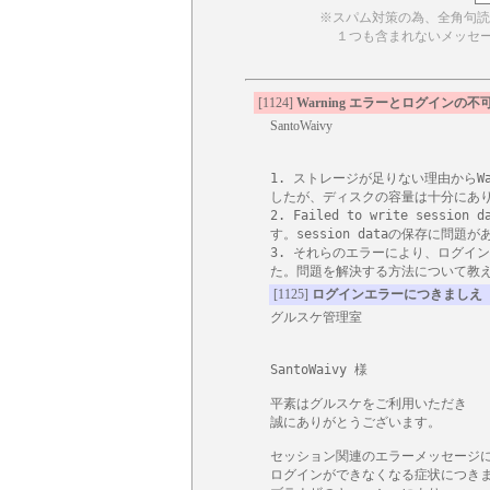
※スパム対策の為、全角句読
１つも含まれないメッセー
[1124]
Warning エラーとログインの
SantoWaivy
1. ストレージが足りない理由からWa
したが、ディスクの容量は十分にあり
2. Failed to write sessi
す。session dataの保存に問題が
3. それらのエラーにより、ログイン
た。問題を解決する方法について教
[1125]
ログインエラーにつきましえ
グルスケ管理室
SantoWaivy 様

平素はグルスケをご利用いただき

誠にありがとうございます。

セッション関連のエラーメッセージに
ログインができなくなる症状につきま