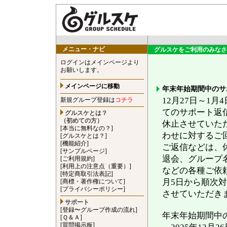
メニュー・ナビ
グルスケをご利用のみなさ
ログインはメインページより
お願いします。
メインページに移動
年末年始期間中のサ
12月27日～1
新規グループ登録は
コチラ
てのサポート返
グルスケとは？
（初めての方）
休止させていた
[本当に無料なの？]
わせに対するご
[グルスケとは？]
[機能紹介]
ご返信などは、
[サンプルページ]
退会、グループ
[ご利用規約]
[利用上の注意点（重要）]
などの各種ご依頼
[特定商取引法表記]
月5日から順次
[商標・著作権について]
[プライバシーポリシー]
させていただき
サポート
[登録〜グループ作成の流れ]
年末年始期間中
[Ｑ＆Ａ]
[質問掲示板]