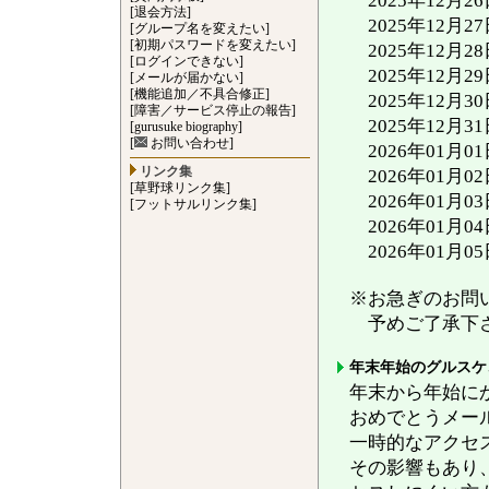
2025年12月2
[退会方法]
2025年12月2
[グループ名を変えたい]
[初期パスワードを変えたい]
2025年12月2
[ログインできない]
2025年12月
[メールが届かない]
[機能追加／不具合修正]
2025年12月
[障害／サービス停止の報告]
2025年12月
[gurusuke biography]
[
お問い合わせ]
2026年01月0
リンク集
2026年01月
[草野球リンク集]
2026年01月0
[フットサルリンク集]
2026年01月0
2026年01月
※お急ぎのお問
予めご了承下
年末年始のグルスケ
年末から年始に
おめでとうメー
一時的なアクセ
その影響もあり、